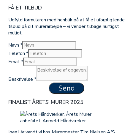
FÅ ET TILBUD
Udfyld formularen med henblik på at få et uforpligtende
tilbud på dit murerarbejde – vi vender tilbage hurtigst
muligt.
Navn
*
Telefon
*
Email
*
Beskrivelse
*
Send
FINALIST ÅRETS MURER 2025
Igen i år vandt vi hos Murermester Tim Nielsen A/S