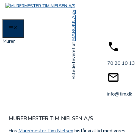
Hop
til
MAROKK ApS
indhold
MENU
Murer
Billede leveret af
70 20 10 13
ERFAREN MURER –
KØBENHAVN, GENTOFTE &
info@tim.dk
FAXE
MURERMESTER TIM NIELSEN A/S
Hos
Murermester Tim Nielsen
bistår vi altid med vores