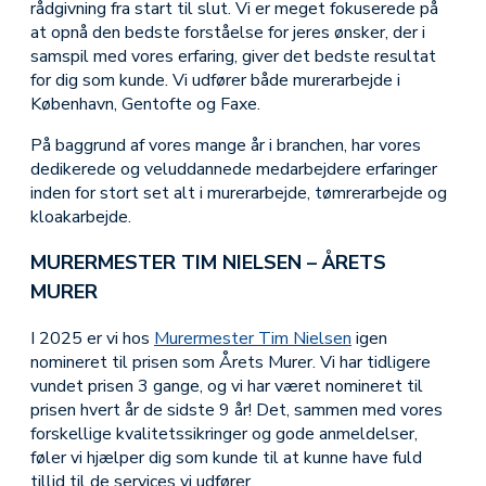
rådgivning fra start til slut. Vi er meget fokuserede på
at opnå den bedste forståelse for jeres ønsker, der i
samspil med vores erfaring, giver det bedste resultat
for dig som kunde. Vi udfører både murerarbejde i
København, Gentofte og Faxe.
På baggrund af vores mange år i branchen, har vores
dedikerede og veluddannede medarbejdere erfaringer
inden for stort set alt i murerarbejde, tømrerarbejde og
kloakarbejde.
MURERMESTER TIM NIELSEN – ÅRETS
MURER
I 2025 er vi hos
Murermester Tim Nielsen
igen
nomineret til prisen som Årets Murer. Vi har tidligere
vundet prisen 3 gange, og vi har været nomineret til
prisen hvert år de sidste 9 år! Det, sammen med vores
forskellige kvalitetssikringer og gode anmeldelser,
føler vi hjælper dig som kunde til at kunne have fuld
tillid til de services vi udfører.