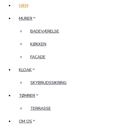
HJEM
MURER
BADEVÆRELSE
KØKKEN
FACADE
KLOAK
SKYBRUDSSIKRING
TØMRER
TERRASSE
OM OS