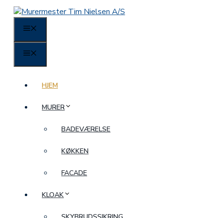
Hop
til
MENU
indhold
MENU
HJEM
MURER
BADEVÆRELSE
KØKKEN
FACADE
KLOAK
SKYBRUDSSIKRING