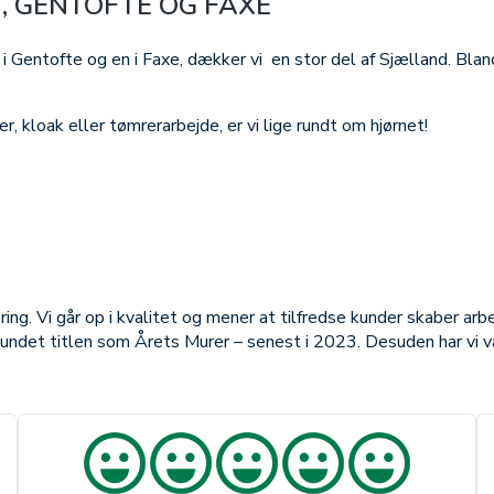
, GENTOFTE OG FAXE
 i Gentofte og en i Faxe, dækker vi en stor del af Sjælland. Bl
r, kloak eller tømrerarbejde, er vi lige rundt om hjørnet!
ing. Vi går op i kvalitet og mener at tilfredse kunder skaber ar
 vundet titlen som Årets Murer – senest i 2023. Desuden har vi v